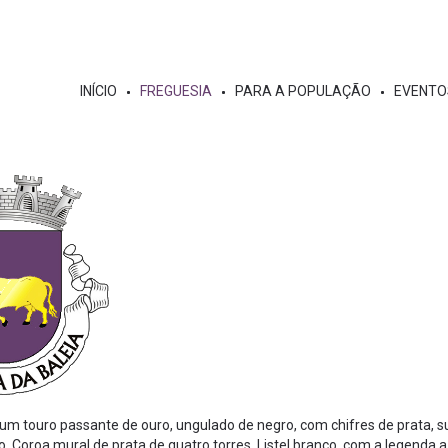
INÍCIO
FREGUESIA
PARA A POPULAÇÃO
EVENTO
um touro passante de ouro, ungulado de negro, com chifres de prata, 
o. Coroa mural de prata de quatro torres. Listel branco, com a legenda 