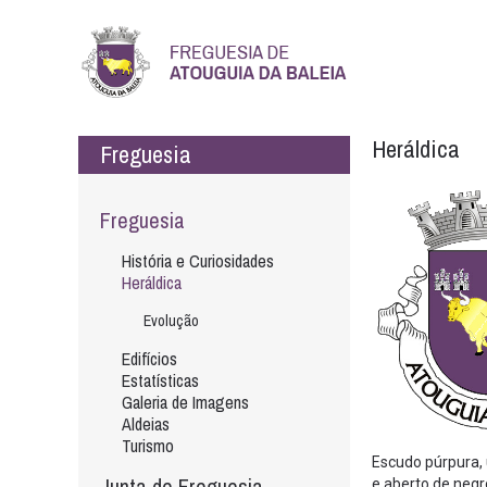
Heráldica
Freguesia
Freguesia
História e Curiosidades
Heráldica
Evolução
Edifícios
Estatísticas
Galeria de Imagens
Aldeias
Turismo
Escudo púrpura, 
Junta de Freguesia
e aberto de negr