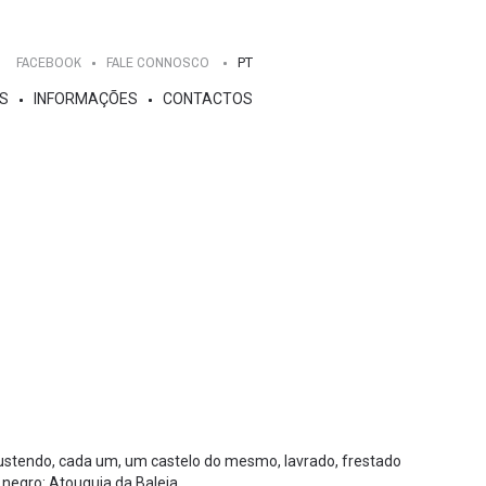
FACEBOOK
FALE CONNOSCO
PT
S
INFORMAÇÕES
CONTACTOS
sustendo, cada um, um castelo do mesmo, lavrado, frestado
a negro: Atouguia da Baleia